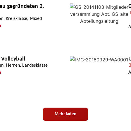
neu gegründeten 2.
G
en
,
Kreisklasse
,
Mixed
n
A
 Volleyball
U
en
,
Herren
,
Landesklasse
n
A
Mehr laden