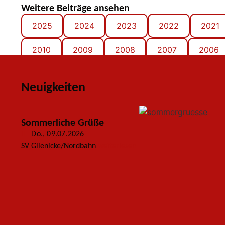
Weitere Beiträge ansehen
2025
2024
2023
2022
2021
2010
2009
2008
2007
2006
Neuigkeiten
Sommerliche Grüße
Do., 09.07.2026
SV Glienicke/Nordbahn
weiterlesen