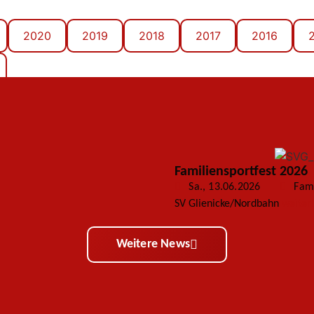
2020
2019
2018
2017
2016
Familiensportfest 2026
Sa., 13.06.2026
Fami
SV Glienicke/Nordbahn
weiter
Weitere News