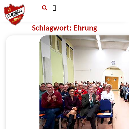
Verein & Mitgliedschaft
Sponsoren & Ehrenamt
Schlagwort: Ehrung