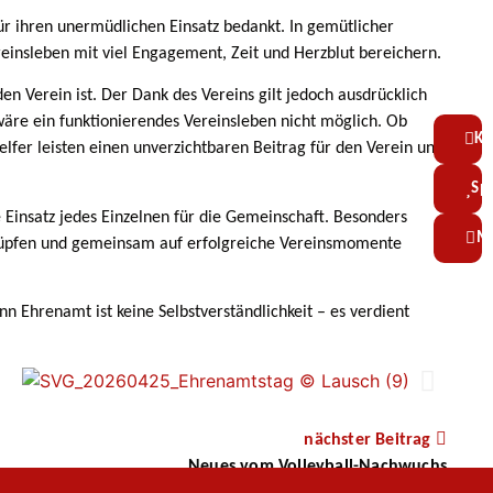
r ihren unermüdlichen Einsatz bedankt. In gemütlicher
insleben mit viel Engagement, Zeit und Herzblut bereichern.
n Verein ist. Der Dank des Vereins gilt jedoch ausdrücklich
wäre ein funktionierendes Vereinsleben nicht möglich. Ob
Ko
elfer leisten einen unverzichtbaren Beitrag für den Verein und
Sp
 Einsatz jedes Einzelnen für die Gemeinschaft. Besonders
Mi
knüpfen und gemeinsam auf erfolgreiche Vereinsmomente
 Ehrenamt ist keine Selbstverständlichkeit – es verdient
nächster Beitrag
Neues vom Volleyball-Nachwuchs