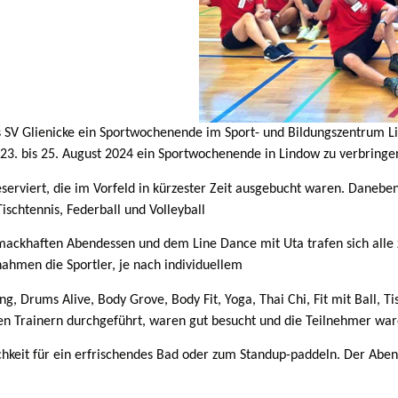
es SV Glienicke ein Sportwochenende im Sport- und Bildungszentrum L
 23. bis 25. August 2024 ein Sportwochenende in Lindow zu verbringe
eserviert, die im Vorfeld in kürzester Zeit ausgebucht waren. Dan
schtennis, Federball und Volleyball
ackhaften Abendessen und dem Line Dance mit Uta trafen sich alle
nahmen die Sportler, je nach individuellem
g, Drums Alive, Body Grove, Body Fit, Yoga, Thai Chi, Fit mit Ball, T
en Trainern durchgeführt, waren gut besucht und die Teilnehmer ware
keit für ein erfrischendes Bad oder zum Standup-paddeln. Der Aben