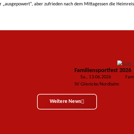
 „ausgepowert“, aber zufrieden nach dem Mittagessen die Heimreise
Familiensportfest 2026
Sa., 13.06.2026
Fami
SV Glienicke/Nordbahn
weiter
Weitere News