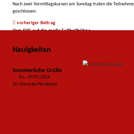
Nach zwei Vormittagskursen am Sonntag traten die Teilnehmer
geschlossen.
vorheriger Beitrag
Vom SVG auf die große Fußballbühne
Neuigkeiten
Sommerliche Grüße
Do., 09.07.2026
SV Glienicke/Nordbahn
weiterlesen