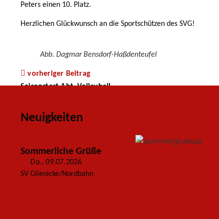
Peters einen 10. Platz.
Herzlichen Glückwunsch an die Sportschützen des SVG!
Abb. Dagmar Bensdorf-Haßdenteufel
vorheriger Beitrag
Saisonstart Abt. Volleyball
Neuigkeiten
Sommerliche Grüße
Do., 09.07.2026
SV Glienicke/Nordbahn
weiterlesen