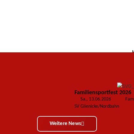
Familiensportfest 2026
Sa., 13.06.2026
Fami
SV Glienicke/Nordbahn
weiter
Weitere News