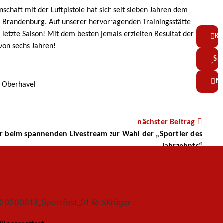
haft mit der Luftpistole hat sich seit sieben Jahren dem
in Brandenburg. Auf unserer hervorragenden Trainingsstätte
etzte Saison! Mit dem besten jemals erzielten Resultat der
Ko
on sechs Jahren!
Sp
Mi
Z Oberhavel
nächster Beitrag
er beim spannenden Livestream zur Wahl der „Sportler des
Jahrzehnts“