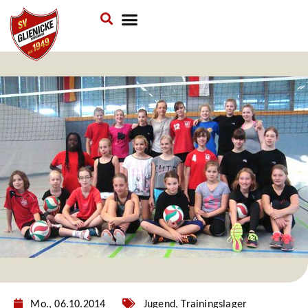
Verein & Mitgliedschaft
Sponsoren & Ehrenamt
Mo., 06.10.2014
Jugend
,
Trainingslager