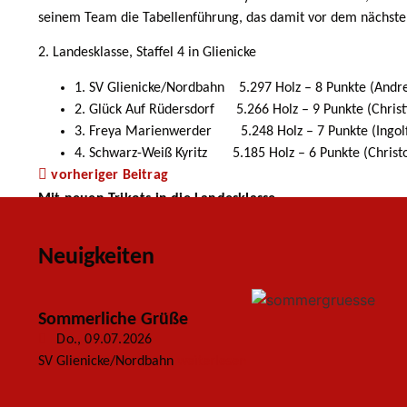
seinem Team die Tabellenführung, das damit vor dem nächsten
2. Landesklasse, Staffel 4 in Glienicke
1. SV Glienicke/Nordbahn 5.297 Holz – 8 Punkte (Andr
2. Glück Auf Rüdersdorf 5.266 Holz – 9 Punkte (Christ
3. Freya Marienwerder 5.248 Holz – 7 Punkte (Ingolf
4. Schwarz-Weiß Kyritz 5.185 Holz – 6 Punkte (Christo
vorheriger Beitrag
Mit neuen Trikots in die Landesklasse
Neuigkeiten
Sommerliche Grüße
Do., 09.07.2026
SV Glienicke/Nordbahn
weiterlesen