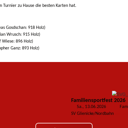
 Turnier zu Hause die besten Karten hat.
eas Gosdschan: 918 Holz)
ian Wrusch: 915 Holz)
 Wiese: 896 Holz)
pher Ganz: 893 Holz)
Familiensportfest 2026
Sa., 13.06.2026
Fami
SV Glienicke/Nordbahn
weiter